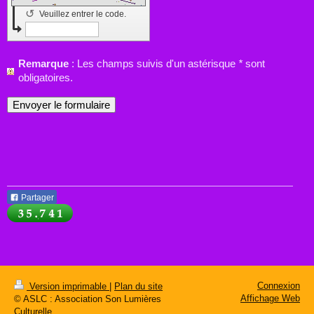
↺
Veuillez entrer le code.
Remarque
: Les champs suivis d'un astérisque
*
sont
obligatoires.
Partager
Connexion
Version imprimable
|
Plan du site
Affichage Web
© ASLC : Association Son Lumières
Culturelle