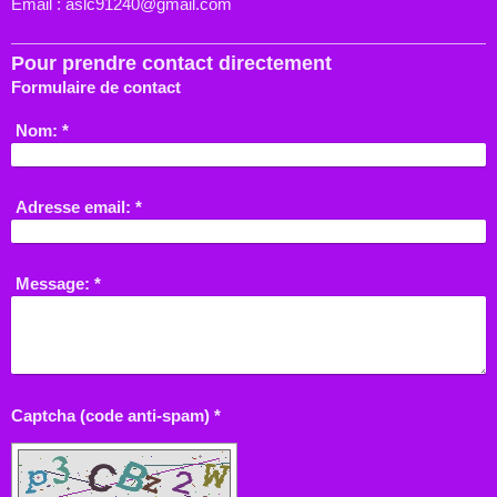
Email : aslc91240@gmail.com
Pour prendre contact directement
Formulaire de contact
Nom:
*
Adresse email:
*
Message:
*
Captcha (code anti-spam) *